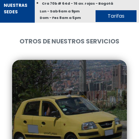
Cra 70b # 64d - 16 av. rojas - Bogotá
NUESTRAS
SEDES
Lun - Sab 6am a 9pm
Tarifas
Dom - Fes 8am a 5pm
OTROS DE NUESTROS SERVICIOS